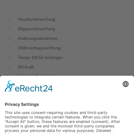
Hauptuntersuchung
Abgasuntersuchung
Änderungsabnahmen
Oldtimerbegutachtung
Tempo 100 für Anhänger
BO Kraft
Schadstoffplakette
Gasprüfung - GWP (LPG)
Freiwirtschaftliches Angebot
Fahrzeugbewertungen