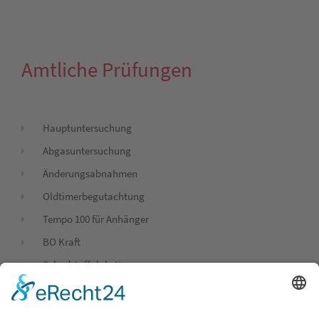
Amtliche Prüfungen
Hauptuntersuchung
Abgasuntersuchung
Änderungsabnahmen
Oldtimerbegutachtung
Tempo 100 für Anhänger
BO Kraft
Schadstoffplakette
Gasprüfung - GWP (LPG)